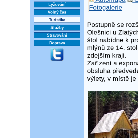
Lyžování
Fotogalerie
Volný čas
Turistika
Postupně se rozš
Služby
Olešnici u Zlatý
Stravování
štol nabídne k p
Doprava
mlýnů ze 14. stol
zdejším kraji.
Zařízení a exponá
obsluha předvede
výlety, v místě j