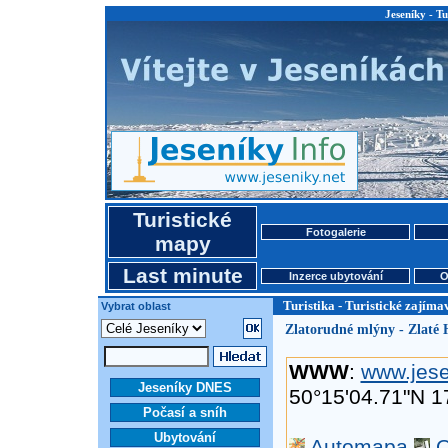
Jeseníky - Tu
Turistické
Fotogalerie
mapy
Last minute
Inzerce ubytování
O
Turistika - Turistické zajíma
Vybrat oblast
Zlatorudné mlýny - Zlaté 
WWW
:
www.jese
Jeseníky DNES
50°15'04.71"N 1
Počasí a sníh
Ubytování
Automapa
O