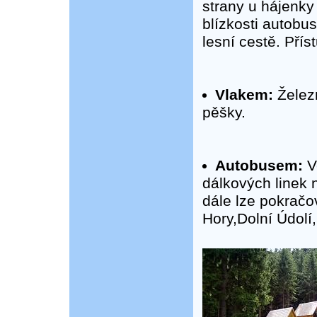
strany u hájenky
blízkosti autobu
lesní cestě. Pří
Vlakem:
Železn
pěšky.
Autobusem:
V
dálkových linek 
dále lze pokračo
Hory,Dolní Údolí