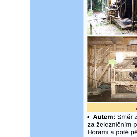
Autem:
Směr Zl
za železničním 
Horami a poté pě