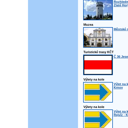
Rozhledn
Zlaté Hor
Muzea
Městské 
Turistické trasy KČT
Č 36 Jese
Výlety na kole
Výlet na k
Krnov
Výlety na kole
Výlet na 
Rejvíz - 