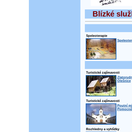
Blízké služ
Speleoterapie
Speleoter
Turistické zajímavosti
Zlatorudn
Olešnice
Turistické zajímavosti
Poutní m
Pomocné 
Rozhledny a vyhlídky