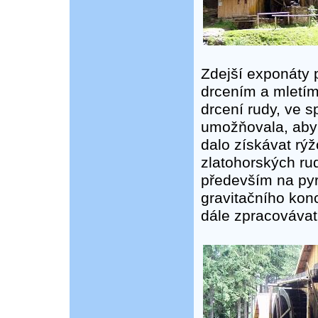
Zdejší exponáty p
drcením a mletím
drcení rudy, ve 
umožňovala, aby 
dalo získávat rý
zlatohorských rud
především na pyr
gravitačního kon
dále zpracovávat 