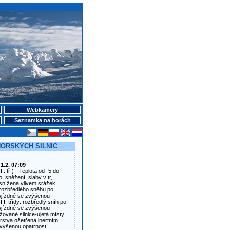
Webkamery
Seznamka na horách
HORSKÝCH SILNIC
1.2. 07:09
II. tř.) - Teplota od -5 do
, sněžení, slabý vítr,
snížena vlivem srážek.
y rozbředlého sněhu po
sjízdné se zvýšenou
 III. třídy: rozbředlý sníh po
sjízdné se zvýšenou
ržované silnice-ujetá místy
rstva ošetřena inertním
výšenou opatrností..