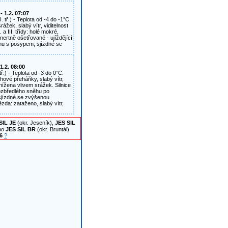
 1.2. 07:07
. tř.) - Teplota od -4 do -1°C.
ážek, slabý vítr, viditelnost
 a III. třídy: holé mokré,
nertně ošetřované - ujíždějící
hu s posypem, sjízdné se
1.2. 08:00
 tř.) - Teplota od -3 do 0°C.
hové přeháňky, slabý vítr,
nížena vlivem srážek. Silnice
y rozbředlého sněhu po
sjízdné se zvýšenou
zda: zataženo, slabý vítr,
SIL JE
(okr. Jeseník),
JES SIL
bo
JES SIL BR
(okr. Bruntál)
6
?