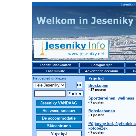
Jeseniky -
Toerist. landkaarten
Fotogalerijen
Last minute
Advertentie accomm.
H
Vrije tijd
Het gebied uitkiezen
Bioskopen
- 17 posten
Sportterreinen, wellness
- 7 posten
Jeseniky VANDAAG
Het weer, sneeuw
Bobsleebanen
- 1 posten
De accommodatie
Půjčovny kol, čtyřkolek a
Skicentrums
koloběžek
- 7 posten
Vrije tijd