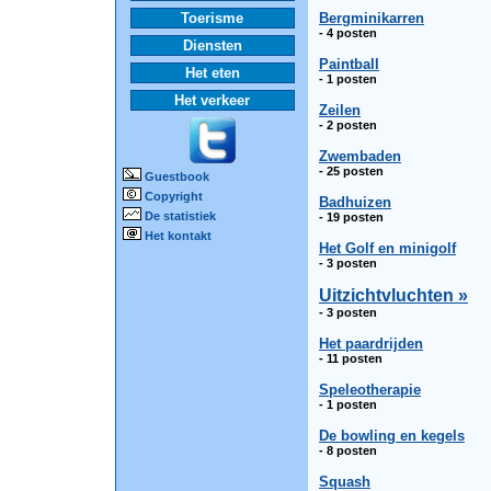
Toerisme
Bergminikarren
- 4 posten
Diensten
Paintball
Het eten
- 1 posten
Het verkeer
Zeilen
- 2 posten
Zwembaden
- 25 posten
Guestbook
Copyright
Badhuizen
De statistiek
- 19 posten
Het kontakt
Het Golf en minigolf
- 3 posten
Uitzichtvluchten »
- 3 posten
Het paardrijden
- 11 posten
Speleotherapie
- 1 posten
De bowling en kegels
- 8 posten
Squash