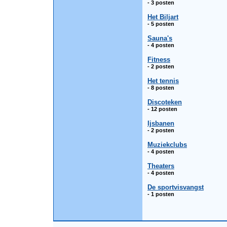
- 3 posten
Het Biljart
- 5 posten
Sauna's
- 4 posten
Fitness
- 2 posten
Het tennis
- 8 posten
Discoteken
- 12 posten
Ijsbanen
- 2 posten
Muziekclubs
- 4 posten
Theaters
- 4 posten
De sportvisvangst
- 1 posten