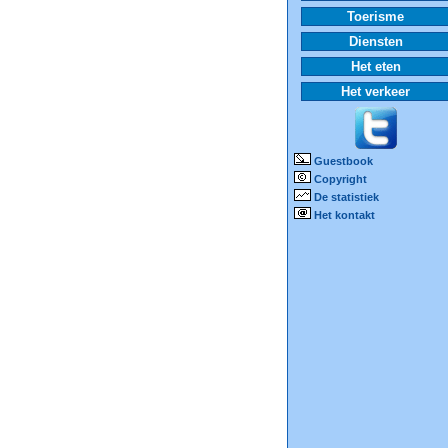
Toerisme
Diensten
Het eten
Het verkeer
Guestbook
Copyright
De statistiek
Het kontakt