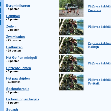
Bergminikarren
Půjčovna koloběž
- 4 posten
Pradědem
Paintball
- 1 posten
Zeilen
Půjčovna koloběž
- 2 posten
Zwembaden
- 25 posten
Půjčovna koloběž
Kolštejn
Badhuizen
- 19 posten
Het Golf en minigolf
- 3 posten
Půjčovna koloběž
Uitzichtvluchten
- 3 posten
Het paardrijden
Půjčovna koloběž
- 11 posten
Potůčník
Speleotherapie
- 1 posten
De bowling en kegels
- 8 posten
Squash