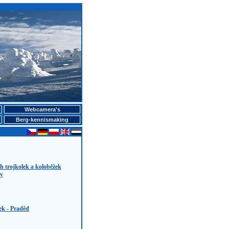
Webcamera's
Berg-kennismaking
h trojkolek a koloběžek
ry
ek - Praděd