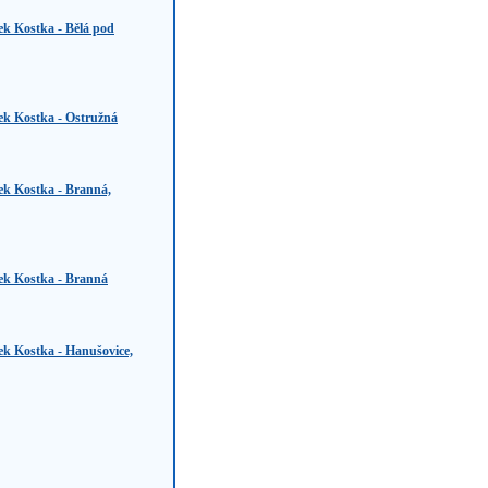
ek Kostka - Bělá pod
ek Kostka - Ostružná
ek Kostka - Branná,
ek Kostka - Branná
ek Kostka - Hanušovice,