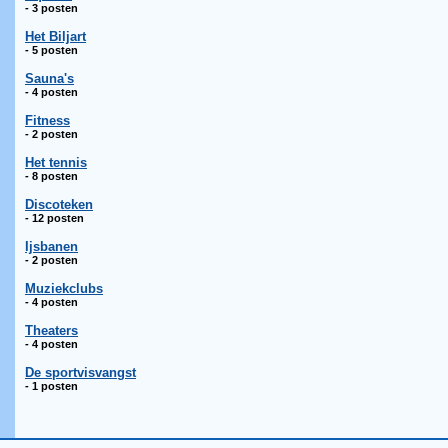
- 3 posten
Het Biljart
- 5 posten
Sauna's
- 4 posten
Fitness
- 2 posten
Het tennis
- 8 posten
Discoteken
- 12 posten
Ijsbanen
- 2 posten
Muziekclubs
- 4 posten
Theaters
- 4 posten
De sportvisvangst
- 1 posten