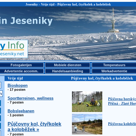
Jeseniky - Vrije tijd - Půjčovny kol, čtyřkolek a koloběžek
Fotogalerijen
Mobiele diensten
Temperatuurs
Advertentie accomm.
Handelsaanbieding
Werkadvertentie
Vrije tijd
Půjčovny kol, čtyřkolek a koloběžek
Bioskopen
- 17 posten
Sportterreinen, wellness
Půjčovna horskýc
- 7 posten
Příčná - Zlaté Ho
Bobsleebanen
- 1 posten
Půjčovny kol, čtyřkolek
Půjčovna koloběž
a koloběžek »
- 7 posten