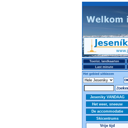
Toerist. landkaarten
Last minute
Het gebied uitkiezen
Jeseniky VANDAAG
Het weer, sneeuw
De accommodatie
Skicentrums
Vrije tijd