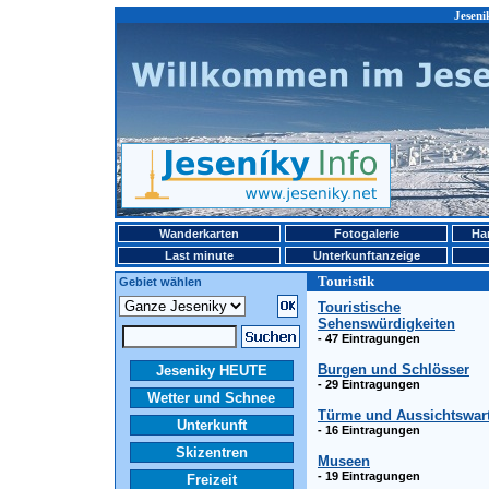
Jeseni
Wanderkarten
Fotogalerie
Ha
Last minute
Unterkunftanzeige
Touristik
Gebiet wählen
Touristische
Sehenswürdigkeiten
- 47 Eintragungen
Burgen und Schlösser
Jeseniky HEUTE
- 29 Eintragungen
Wetter und Schnee
Türme und Aussichtswar
Unterkunft
- 16 Eintragungen
Skizentren
Museen
- 19 Eintragungen
Freizeit