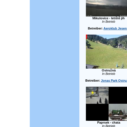
Mikulovice - letiště jih
In Betrieb
Betreiber:
Aeroklub Jesen
Ostružná
In Betrieb
Betreiber:
Jonas Park Ostr
Paprsek - chata
In Betrieb