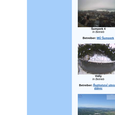
Šumperk 4
In Betrieb
Betreiber:
MÚ Šumperk
Vidly
In Betrieb
Betreiber:
Ředitelství silni
dálnic