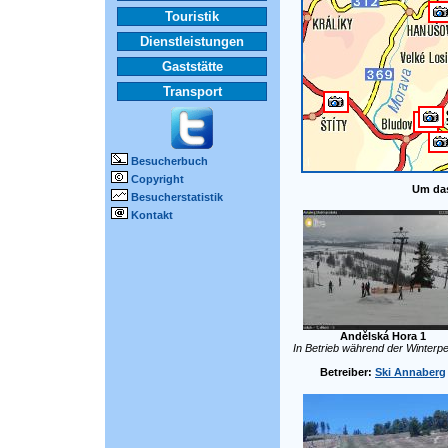
Touristik
Dienstleistungen
Gaststätte
Transport
Besucherbuch
Copyright
Um das
Besucherstatistik
Kontakt
Andělská Hora 1
In Betrieb während der Winterpe
Betreiber:
Ski Annaberg