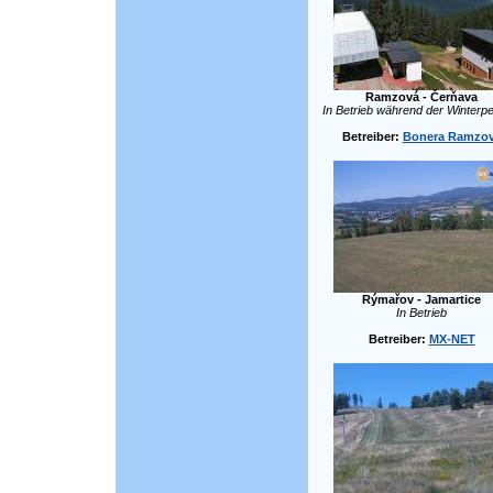
Ramzová - Čerňava
In Betrieb während der Winterpe
Betreiber:
Bonera Ramzo
Rýmařov - Jamartice
In Betrieb
Betreiber:
MX-NET