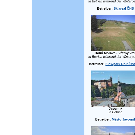
In Betrieb während der Winterpe
Betreiber:
Skiareál ČHS
Dolní Morava - Větrný vrc
In Betrieb während der Winterpe
Betreiber:
Flowpark Dolní Mo
Javorník
In Betrieb
Betreiber:
Město Javorní