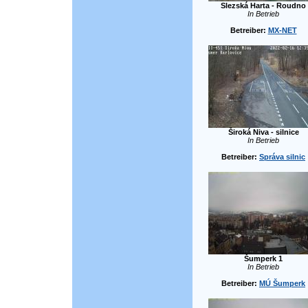
Slezská Harta - Roudno
In Betrieb
Betreiber:
MX-NET
Široká Niva - silnice
In Betrieb
Betreiber:
Správa silnic
Šumperk 1
In Betrieb
Betreiber:
MÚ Šumperk