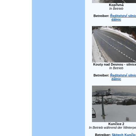
Kopřivná
In Betrieb
Betreiber:
Ředitelství silni
dálnic
Kouty nad Desnou - silnic
In Betrieb
Betreiber:
Ředitelství silni
dálnic
Kunčice 2
In Betrieb während der Winterpe
Betreiber:
Skitech Kunčic