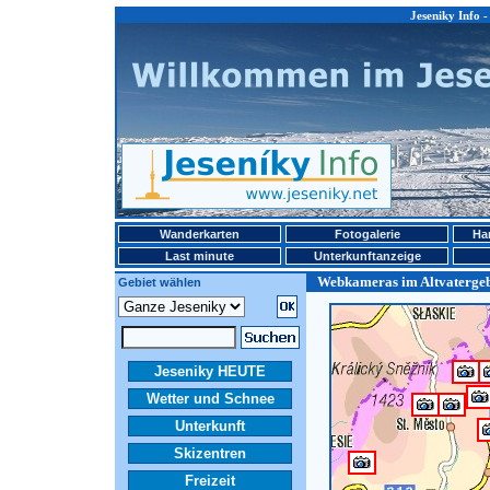
Jeseniky Info 
Wanderkarten
Fotogalerie
Ha
Last minute
Unterkunftanzeige
Webkameras im Altvaterge
Gebiet wählen
Jeseniky HEUTE
Wetter und Schnee
Unterkunft
Skizentren
Freizeit