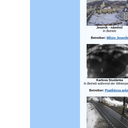
Jeseník - náměstí
In Betrieb
Betreiber:
Město Jeseník
Karlova Studánka
In Betrieb während der Winterpe
Betreiber:
Pradědova aré