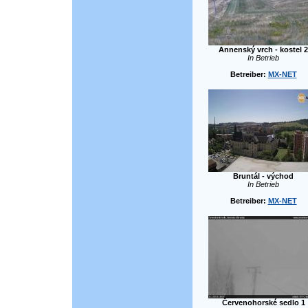
Annenský vrch - kostel 2
In Betrieb
Betreiber:
MX-NET
Bruntál - východ
In Betrieb
Betreiber:
MX-NET
Červenohorské sedlo 1