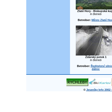
Zlaté Hory - Biskupská ku
In Betrieb
Betreiber:
Město Zlaté Ho
Ždárský potok 1
In Betrieb
Betreiber:
Ředitelství silni
dálnic
©
Jeseníky Info 2002 