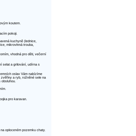
hovým koutem.
cím pokoji.
bavená kuchyně (lednice,
ice, mikrovlnná trouba,
mím, vhodná pro děti, večerní
selat a grilování, udírna s
iremních oslav Vám nabízíme
e zvěřiny a ryb, rožněné sele na
s obsluhou.
ním.
ípojka pro karavan.
ů na oploceném pozemku chaty.