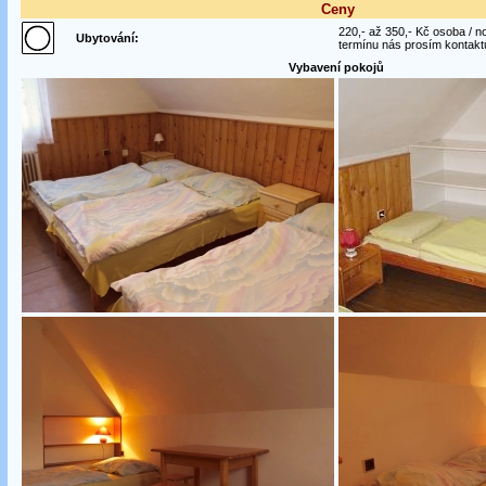
Ceny
220,- až 350,- Kč osoba / n
Ubytování:
termínu nás prosím kontaktu
Vybavení pokojů