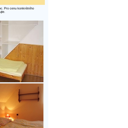
oc. Pro cenu konkrétního
jte.