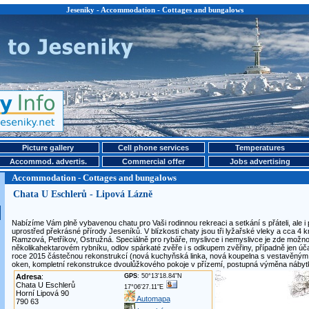
Jeseniky - Accommodation - Cottages and bungalows
Picture gallery
Cell phone services
Temperatures
Accommod. advertis.
Commercial offer
Jobs advertising
Accommodation - Cottages and bungalows
Chata U Eschlerů - Lipová Lázně
Nabízíme Vám plně vybavenou chatu pro Vaši rodinnou rekreaci a setkání s přáteli, ale i 
uprostřed překrásné přírody Jeseníků. V blízkosti chaty jsou tři lyžařské vleky a cca 4 k
Ramzová, Petříkov, Ostružná. Speciálně pro rybáře, myslivce i nemyslivce je zde mož
několikahektarovém rybníku, odlov spárkaté zvěře i s odkupem zvěřiny, případně jen účas
roce 2015 částečnou rekonstrukcí (nová kuchyňská linka, nová koupelna s vestavěn
oken, kompletní rekonstrukce dvoulůžkového pokoje v přízemí, postupná výměna nábyt
Adresa
:
GPS
: 50°13'18.84"N
Chata U Eschlerů
17°06'27.11"E
Horní Lipová 90
Automapa
790 63