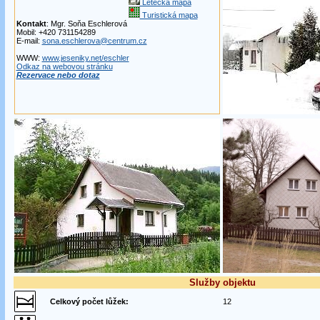
Letecká mapa
Turistická mapa
Kontakt
: Mgr. Soňa Eschlerová
Mobil: +420 731154289
E-mail:
sona.eschlerova@centrum.cz
WWW:
www.jeseniky.net/eschler
Odkaz na webovou stránku
Rezervace nebo dotaz
Služby objektu
Celkový počet lůžek:
12