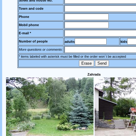
Street and house No.
Town and code
Phone
Mobil phone
E-mail *
Number of people
adults
kids
More questions or comments:
* items labeled with asterisk must be filled or the order won´t be accepted
Zahrada