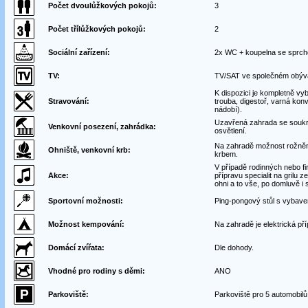
Počet dvoulůžkových pokojů:
3
Počet třílůžkových pokojů:
2
Sociální zařízení:
2x WC + koupelna se sprc
TV:
TV/SAT ve společném obýva
K dispozici je kompletně vy
Stravování:
trouba, digestoř, varná konv
nádobí).
Uzavřená zahrada se soukro
Venkovní posezení, zahrádka:
osvětlení.
Na zahradě možnost rožnění 
Ohniště, venkovní krb:
krbem.
V případě rodinných nebo f
Akce:
přípravu specialit na grilu z
ohni a to vše, po domluvě i 
Sportovní možnosti:
Ping-pongový stůl s vybave
Možnost kempování:
Na zahradě je elektrická př
Domácí zvířata:
Dle dohody.
Vhodné pro rodiny s děmi:
ANO
Parkoviště:
Parkoviště pro 5 automobil