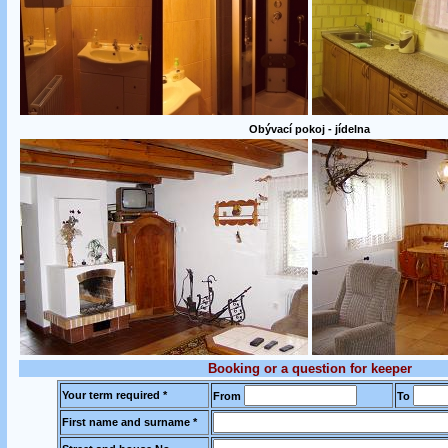
Obývací pokoj - jídelna
Booking or a question for keeper
Your term required *
From
To
First name and surname *