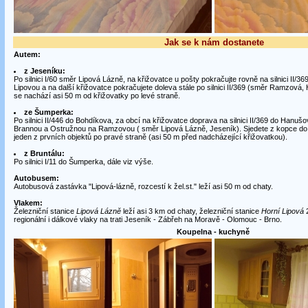
Jak se k nám dostanete
Autem:
z Jeseníku:
Po silnici I/60 směr Lipová Lázně, na křižovatce u pošty pokračujte rovně na silnici II/36
Lipovou a na další křižovatce pokračujete doleva stále po silnici II/369 (směr Ramzová
se nachází asi 50 m od křižovatky po levé straně.
ze Šumperka:
Po silnici II/446 do Bohdíkova, za obcí na křižovatce doprava na silnici II/369 do Hanušo
Brannou a Ostružnou na Ramzovou ( směr Lipová Lázně, Jeseník). Sjedete z kopce do L
jeden z prvních objektů po pravé straně (asi 50 m před nadcházející křižovatkou).
z Bruntálu:
Po silnici I/11 do Šumperka, dále viz výše.
Autobusem:
Autobusová zastávka "Lipová-lázně, rozcestí k žel.st." leží asi 50 m od chaty.
Vlakem:
Železniční stanice
Lipová Lázně
leží asi 3 km od chaty, železniční stanice
Horní Lipová
2
regionální i dálkové vlaky na trati Jeseník - Zábřeh na Moravě - Olomouc - Brno.
Koupelna - kuchyně