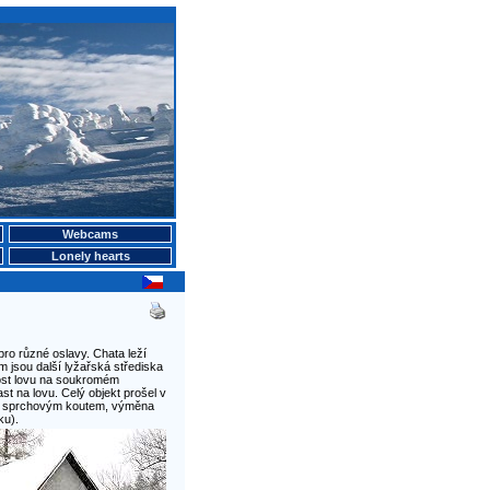
Webcams
Lonely hearts
pro různé oslavy. Chata leží
m jsou další lyžařská střediska
nost lovu na soukromém
t na lovu. Celý objekt prošel v
ým sprchovým koutem, výměna
ku).