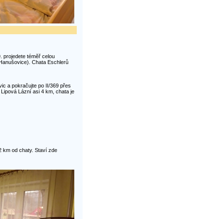
9. projedete téměř celou
, Hanušovice). Chata Eschlerů
vic a pokračujte po II/369 přes
ipová Lázní asi 4 km, chata je
 km od chaty. Staví zde