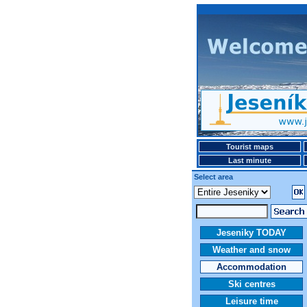
Tourist maps
Last minute
Select area
Jeseniky TODAY
Weather and snow
Accommodation
Ski centres
Leisure time