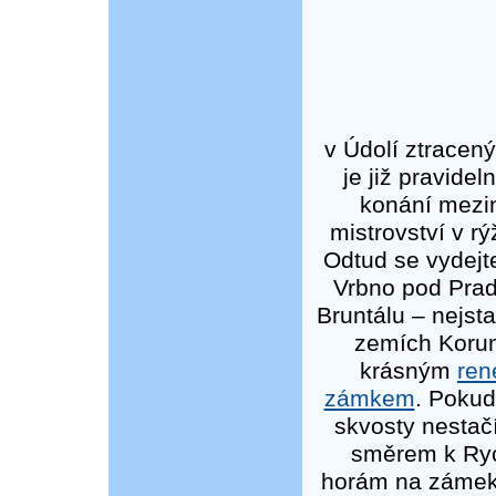
v Údolí ztracený
je již pravide
konání mezi
mistrovství v rý
Odtud se vydejt
Vrbno pod Pra
Bruntálu – nejst
zemích Korun
krásným
ren
zámkem
. Pokud
skvosty nestačí
směrem k Ry
horám na záme