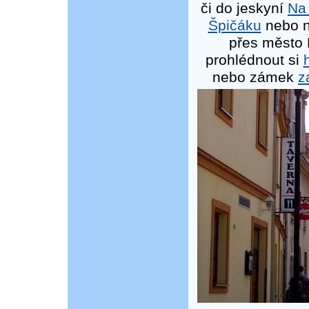
či do jeskyní
Na
Špičáku
nebo n
přes město
prohlédnout si
nebo zámek
z