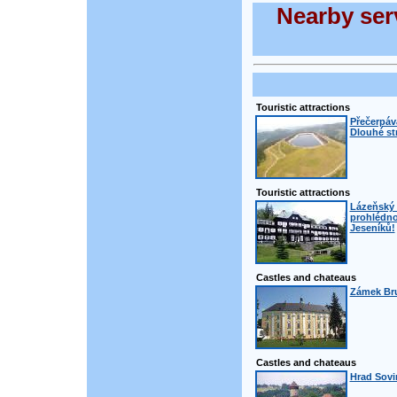
Nearby serv
Touristic attractions
Přečerpáva
Dlouhé st
Touristic attractions
Lázeňský 
prohlédno
Jeseníků!
Castles and chateaus
Zámek Bru
Castles and chateaus
Hrad Sovi