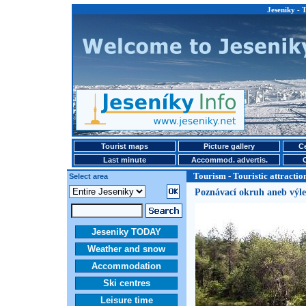
Jeseniky - T
Tourist maps
Picture gallery
Ce
Last minute
Accommod. advertis.
Tourism - Touristic attractio
Select area
Poznávací okruh aneb výle
Jeseniky TODAY
Weather and snow
Accommodation
Ski centres
Leisure time