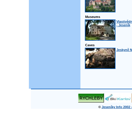
Museums
Vlastivěd
- Jeseník
Caves
Jeskyně N
©
Jeseníky Info 2002 