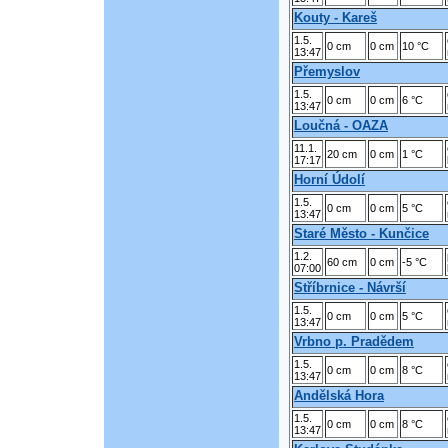
Kouty - Kareš
1.5.
0 cm
0 cm
10 °C
13:47
Přemyslov
1.5.
0 cm
0 cm
6 °C
13:47
Loučná - OAZA
11.1.
20 cm
0 cm
1 °C
17:17
Horní Údolí
1.5.
0 cm
0 cm
5 °C
13:47
Staré Město - Kunčice
1.2.
60 cm
0 cm
-5 °C
07:00
Stříbrnice - Návrší
1.5.
0 cm
0 cm
5 °C
13:47
Vrbno p. Pradědem
1.5.
0 cm
0 cm
8 °C
13:47
Andělská Hora
1.5.
0 cm
0 cm
8 °C
13:47