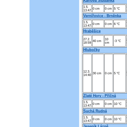
Karlova Studánka
1.5.
0 cm
0 cm
5 °C
13:47
Vernířovice - Brněnka
1.5.
0 cm
0 cm
6 °C
13:47
Hraběšice
27.2.
10
40 cm
-3 °C
18:59
cm
Hlubočky
12.3.
30 cm
0 cm
5 °C
14:40
Zlaté Hory - Příčná
1.5.
0 cm
0 cm
10 °C
13:47
Suchá Rudná
1.5.
0 cm
0 cm
10 °C
13:47
Jeseník Lázně