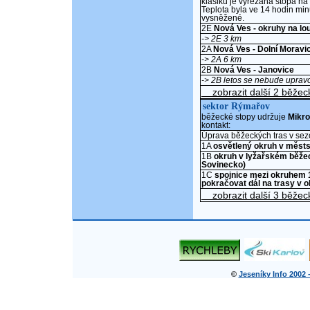
klasiku je vyřezaná stopa na
Teplota byla ve 14 hodin min
vysněžené.
2E
Nová Ves - okruhy na lo
-> 2E 3 km
2A
Nová Ves - Dolní Moravi
-> 2A 6 km
2B
Nová Ves - Janovice
-> 2B letos se nebude uprav
zobrazit další 2 běžeck
sektor Rýmařov
běžecké stopy udržuje
Mikr
kontakt:
Úprava běžeckých tras v se
1A
osvětlený okruh v měst
1B
okruh v lyžařském běžec
Sovinecko)
1C
spojnice mezi okruhem 
pokračovat dál na trasy v o
zobrazit další 3 běžeck
©
Jeseníky Info 2002 