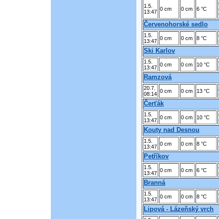
1.5.
0 cm
0 cm
6 °C
13:47
Červenohorské sedlo
1.5.
0 cm
0 cm
8 °C
13:47
Ski Karlov
1.5.
0 cm
0 cm
10 °C
13:47
Ramzová
20.7.
0 cm
0 cm
13 °C
08:14
Čerťák
1.5.
0 cm
0 cm
10 °C
13:47
Kouty nad Desnou
1.5.
0 cm
0 cm
8 °C
13:47
Petříkov
1.5.
0 cm
0 cm
6 °C
13:47
Branná
1.5.
0 cm
0 cm
8 °C
13:47
Lipová - Lázeňský vrch