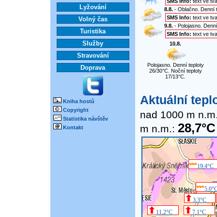
SMS Info:
text ve tv
Lyžování
8.8.
- Oblačno. Denní t
SMS Info:
text ve tv
Volný čas
9.8.
- Polojasno. Denní
Turistika
SMS Info:
text ve tv
Služby
10.8.
Stravování
Polojasno. Denní teploty
Doprava
26/30°C. Noční teploty
17/13°C.
Aktuální tepl
Kniha hostů
Copyright
nad 1000 m n.m
Statistika návštěv
28,7°C
m n.m.:
Kontakt
19,4°C
5,0°
3,3°C
11,2°C
7,1°C