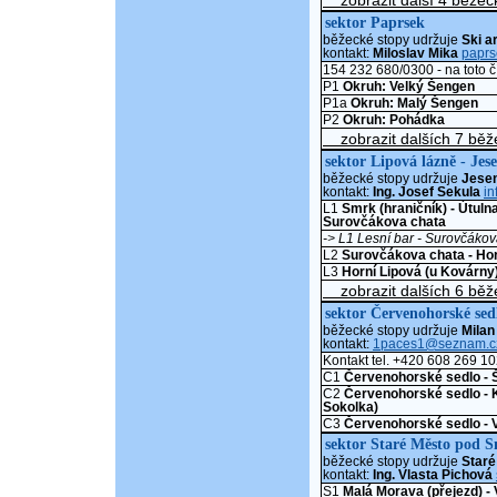
zobrazit další 4 běžeck
sektor Paprsek
běžecké stopy udržuje
Ski a
kontakt:
Miloslav Mika
paprs
154 232 680/0300 - na toto č
P1
Okruh: Velký Šengen
P1a
Okruh: Malý Šengen
P2
Okruh: Pohádka
zobrazit dalších 7 běž
sektor Lipová lázně - Je
běžecké stopy udržuje
Jesen
kontakt:
Ing. Josef Sekula
i
L1
Smrk (hraničník) - Útulna
Surovčákova chata
-> L1 Lesní bar - Surovčáko
L2
Surovčákova chata - Horn
L3
Horní Lipová (u Kovárny)
zobrazit dalších 6 běž
sektor Červenohorské sed
běžecké stopy udržuje
Milan
kontakt:
1paces1@seznam.c
Kontakt tel. +420 608 269 1
C1
Červenohorské sedlo - 
C2
Červenohorské sedlo - 
Sokolka)
C3
Červenohorské sedlo - 
sektor Staré Město pod 
běžecké stopy udržuje
Staré
kontakt:
Ing. Vlasta Pichová
S1
Malá Morava (přejezd) - 