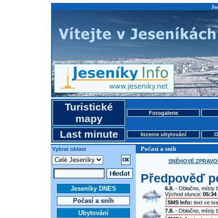
Jes
Turistické
Fotogalerie
mapy
Last minute
Inzerce ubytování
O
Počasí a sníh
Vybrat oblast
SNĚHOVÉ ZPRAVOD
Předpověď po
Jeseníky DNES
6.8.
- Oblačno, místy b
Východ slunce:
05:34
Počasí a sníh
SMS Info:
text ve tv
7.8.
- Oblačno, místy b
Ubytování