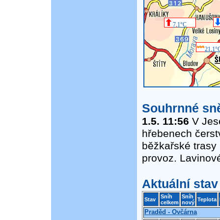
7,1°C
21,1°
Souhrnné sně
1.5. 11:56
V Jese
hřebenech čerstvý
běžkařské trasy
provoz. Lavinov
Aktuální stav
Sníh
Sníh
Stav
Teplota
celkem
nový
Praděd - Ovčárna