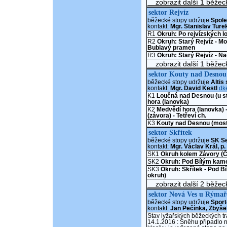
zobrazit další 1 běžec
sektor Rejvíz
běžecké stopy udržuje
Spole
kontakt:
Mgr. Stanislav Ture
R1
Okruh: Po rejvízských 
R2
Okruh: Starý Rejvíz - M
Bublavý pramen
R3
Okruh: Starý Rejvíz - N
zobrazit další 1 běžec
sektor Kouty nad Desnou
běžecké stopy udržuje
Altis 
kontakt:
Mgr. David Kestl
dk
K1
Loučná nad Desnou (u st
hora (lanovka)
K2
Medvědí hora (lanovka) -
(závora) - Tetřeví ch.
K3
Kouty nad Desnou (most)
sektor Skřítek
běžecké stopy udržuje
SK S
kontakt:
Mgr. Václav Král, 
SK1
Okruh kolem Závory (Č
SK2
Okruh: Pod Bílým kam
SK3
Okruh: Skřítek - Pod B
okruh)
zobrazit další 2 běžeck
sektor Nová Ves u Rýmař
běžecké stopy udržuje
Sport
kontakt:
Jan Pečínka, Zbyše
Stav lyžařských běžeckých tr
14.1.2016 : Sněhu připadlo n