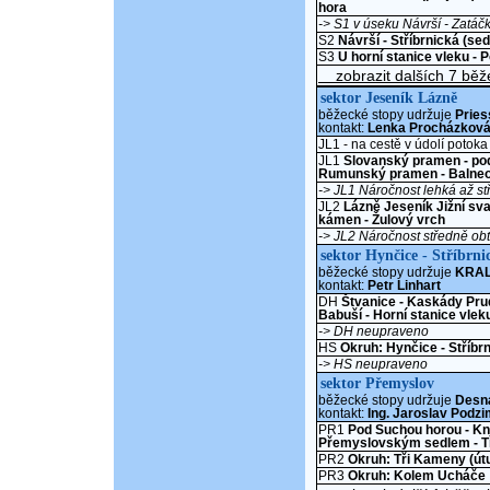
hora
-> S1 v úseku Návrší - Zatáč
S2
Návrší - Stříbrnická (sed
S3
U horní stanice vleku - 
zobrazit dalších 7 běž
sektor Jeseník Lázně
běžecké stopy udržuje
Pries
kontakt:
Lenka Procházkov
JL1 - na cestě v údolí potoka
JL1
Slovanský pramen - po
Rumunský pramen - Balne
-> JL1 Náročnost lehká až st
JL2
Lázně Jeseník Jižní sva
kámen - Žulový vrch
-> JL2 Náročnost středně obt
sektor Hynčice - Stříbrni
běžecké stopy udržuje
KRALI
kontakt:
Petr Linhart
DH
Štvanice - Kaskády Pru
Babuší - Horní stanice vlek
-> DH neupraveno
HS
Okruh: Hynčice - Stříbr
-> HS neupraveno
sektor Přemyslov
běžecké stopy udržuje
Desná
kontakt:
Ing. Jaroslav Podz
PR1
Pod Suchou horou - Kni
Přemyslovským sedlem - Tř
PR2
Okruh: Tři Kameny (út
PR3
Okruh: Kolem Ucháče