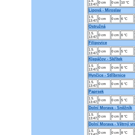
1.5.
0 cm
0 cm
10 °C
13:47
Lipová - Miroslav
1.5.
0 cm
0 cm
6 °C
13:47
Ostružná
1.5.
0 cm
0 cm
6 °C
13:47
Filipovice
1.5.
0 cm
0 cm
5 °C
13:47
Klepáčov - Skřítek
1.5.
0 cm
0 cm
6 °C
13:47
Hynčice - Stříbrnice
1.5.
0 cm
0 cm
6 °C
13:47
Paprsek
1.5.
0 cm
0 cm
5 °C
13:47
Dolní Morava - Sněžník
1.5.
0 cm
0 cm
8 °C
13:47
Dolní Morava - Větrný vr
1.5.
0 cm
0 cm
8 °C
13:47