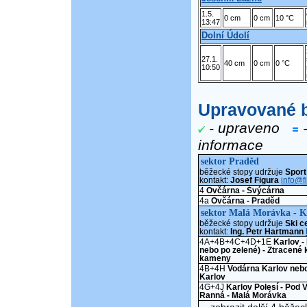
1.5.
0 cm
0 cm
10 °C
13:47
Dolní Údolí
27.1.
40 cm
0 cm
0 °C
10:50
Upravované b
- upraveno
-
informace
sektor Praděd
běžecké stopy udržuje
Sport
kontakt:
Josef Figura
info@f
4
Ovčárna - Švýcárna
4a
Ovčárna - Praděd
sektor Malá Morávka - K
běžecké stopy udržuje
Ski c
kontakt:
Ing. Petr Hartmann
4A+4B+4C+4D+1E
Karlov -
nebo po zelené) - Ztracené 
kameny
4B+4H
Vodárna Karlov neb
Karlov
4G+4J
Karlov Polesí - Pod 
Ranná - Malá Morávka