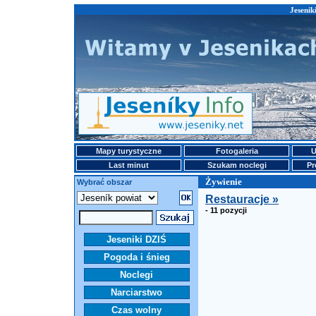
Jesenik
Mapy turystyczne
Fotogaleria
U
Last minut
Szukam noclegi
Pr
Żywienie
Wybrać obszar
Restauracje »
- 11 pozycji
Jeseniki DZIŚ
Pogoda i śnieg
Noclegi
Narciarstwo
Czas wolny