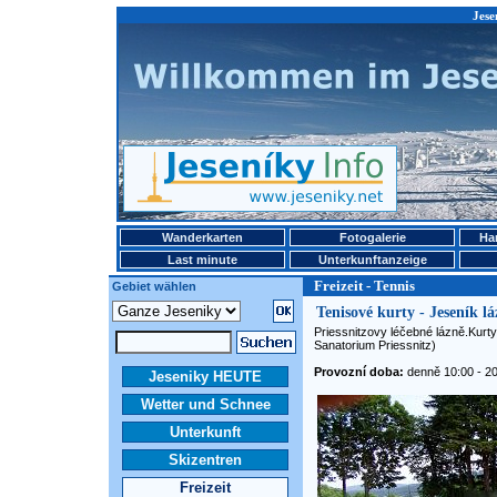
Jese
Wanderkarten
Fotogalerie
Ha
Last minute
Unterkunftanzeige
Freizeit - Tennis
Gebiet wählen
Tenisové kurty - Jeseník lá
Priessnitzovy léčebné lázně.Kurt
Sanatorium Priessnitz)
Provozní doba:
denně 10:00 - 20
Jeseniky HEUTE
Wetter und Schnee
Unterkunft
Skizentren
Freizeit