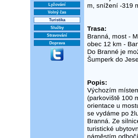
m, snížení -319 
Lyžování
Volný čas
Turistika
Trasa:
Služby
Branná, most - M
Stravování
obec 12 km - Ban
Doprava
Do Branné je mož
Šumperk do Jesen
Popis:
Výchozím místem 
(parkoviště 100 m
orientace u mostu
se vydáme po žlu
Branná. Ze silni
turistické ubyto
náměstím odbočí