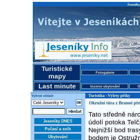
Jeseníky
Turistické
Fotogalerie
mapy
Last minute
Inzerce ubytování
O
Turistika - Výlety pěšky
Vybrat oblast
Okružní túra z Branné př
Tato středně nár
údolí potoka Telč
Jeseníky DNES
Nejnižší bod tra
Počasí a sníh
bodem je Ostružn
Ubytování