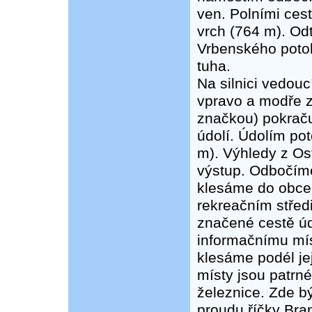
ven. Polními ces
vrch (764 m). O
Vrbenského potok
tuha.
Na silnici vedou
vpravo a modře 
značkou) pokrač
údolí. Údolím po
m). Výhledy z Os
výstup. Odbočím
klesáme do obce
rekreačním střed
značené cestě úd
informačnímu mís
klesáme podél je
místy jsou patrn
železnice. Zde bý
proudu říčky Bra