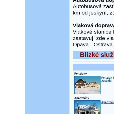
Autobusová dop
Autobusová zastá
km od jeskyní, z
Vlaková doprav
Vlakové stanice 
zastavují zde vla
Opava - Ostrava
Blízké služ
Penziony
Penzion R
Jeseník
Apartmány
Apartmá M