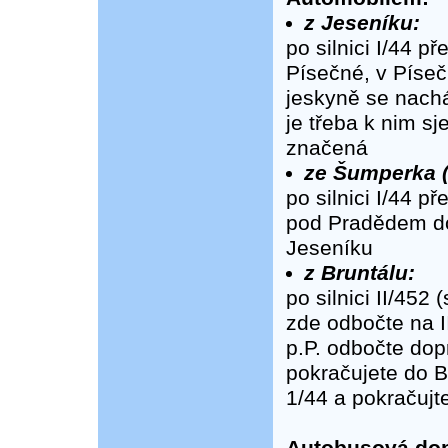
z Jeseníku:
po silnici I/44 
Písečné, v Píseč
jeskyně se nachá
je třeba k nim sj
značená
ze Šumperka (
po silnici I/44 p
pod Pradědem do 
Jeseníku
z Bruntálu:
po silnici II/45
zde odbočte na I
p.P. odbočte dop
pokračujete do 
1/44 a pokračujt