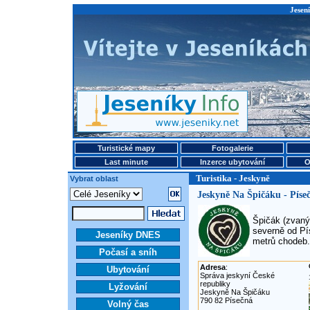
Jesení
Turistické mapy
Fotogalerie
Last minute
Inzerce ubytování
O
Turistika - Jeskyně
Vybrat oblast
Jeskyně Na Špičáku - Píse
Špičák (zvaný
severně od Pí
Jeseníky DNES
metrů chodeb.
Počasí a sníh
Adresa
:
Ubytování
Správa jeskyní České
republiky
Lyžování
Jeskyně Na Špičáku
790 82 Písečná
Volný čas