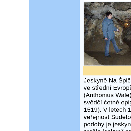
Jeskyně Na Špič
ve střední Evrop
(Anthonius Wale)
svědčí četné epi
1519). V letech 
veřejnost Sudet
podoby je jeskyn