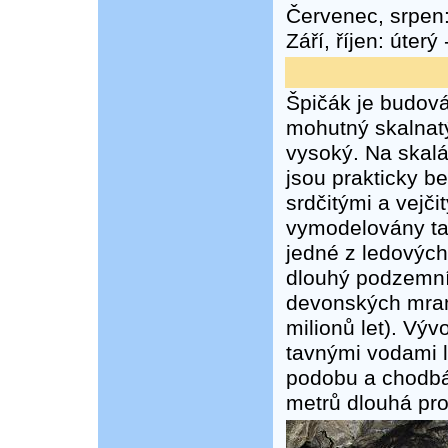
Červenec, srpen:
Září, říjen: úterý
Špičák je budová
mohutný skalnat
vysoký. Na skalá
jsou prakticky b
srdčitými a vejč
vymodelovány ta
jedné z ledových
dlouhý podzemní 
devonských mram
milionů let). Výv
tavnými vodami l
podobu a chodbám
metrů dlouhá pro