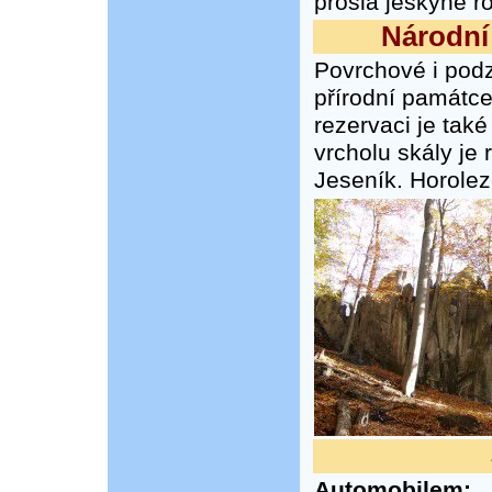
prošla jeskyně r
Národní
Povrchové i pod
přírodní památce
rezervaci je také
vrcholu skály je
Jeseník. Horolez
Automobilem: