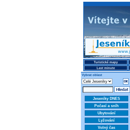
Turistické mapy
Last minute
Vybrat oblast
Jeseníky DNES
Počasí a sníh
Ubytování
Lyžování
Volný čas