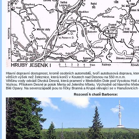
Hlavní dopravní dostupnost, kromě osobních automobilů, tvoří autobusová doprava, kter
větších výšek než železnice, která končí v Koutech nad Desnou na 550 m.n.m.
Většinu vody odvádí Divoká Desná, která pramení v Medvědím Dole pod Vysokou Holí 
Vozkou. Přítokem Desné je potok Merta od Jeleního hřbetu. Východně od hlavního hřebe
Bílé Opavy. Na severozápadě jsou to říčky Branná a Krupá vlévající se v Hanušovicích
Rozcestí k chatě Barborce: