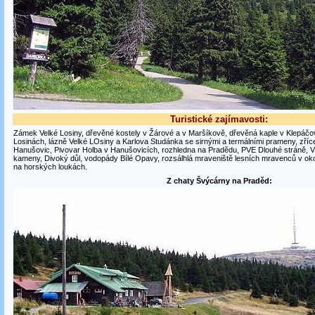
Turistické zajímavosti:
Zámek Velké Losiny, dřevěné kostely v Žárové a v Maršíkově, dřevěná kaple v Klepáčov
Losinách, lázně Velké LOsiny a Karlova Studánka se sirnými a termálními prameny, zří
Hanušovic, Pivovar Holba v Hanušovicích, rozhledna na Pradědu, PVE Dlouhé stráně, 
kameny, Divoký důl, vodopády Bílé Opavy, rozsálhlá mraveniště lesních mravenců v okol
na horských loukách.
Z chaty Švýcárny na Praděd: