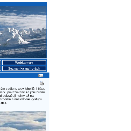
Webkamery
Seznamka na horách
m sedlem, tedy jeho jižní část,
erk, považované za jižní bránu
 pokračují holiny až na
 Barborka a následném výstupu
.m.).