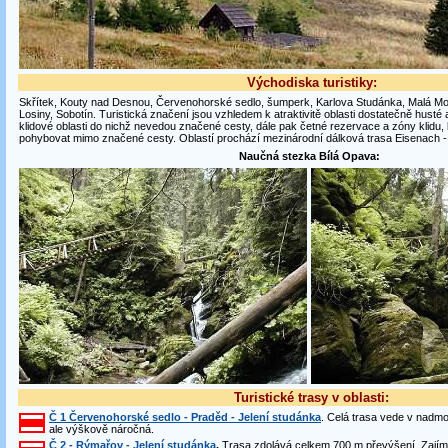
Východiska turistiky:
Skřítek, Kouty nad Desnou, Červenohorské sedlo, šumperk, Karlova Studánka, Malá Mo
Losiny, Sobotín. Turistická značení jsou vzhledem k atraktivitě oblasti dostatečně husté
klidové oblasti do nichž nevedou značené cesty, dále pak četné rezervace a zóny klidu,
pohybovat mimo značené cesty. Oblastí prochází mezinárodní dálková trasa Eisenach 
Naučná stezka Bílá Opava:
Turistické trasy v oblasti:
Č 1 Červenohorské sedlo - Praděd - Jelení studánka
. Celá trasa vede v nadm
ale výškově náročná.
Č 2 - Rýmařov - Jelení studánka
.
Trasa zdolává celkem 700 m převýšení. Zajíma