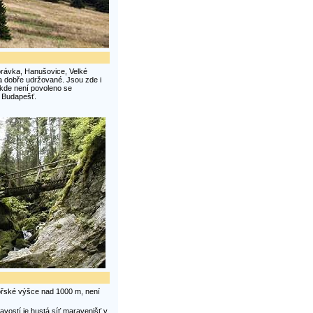
rávka, Hanušovice, Velké
 a dobře udržované. Jsou zde i
 kde není povoleno se
- Budapešť.
ořské výšce nad 1000 m, není
vostí je hustá síť maravenišť v