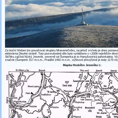
Za boční hřeben lze považovat skupinu Mravenečníku, na jehož vrcholu je dnes postav
elektrárna Dlouhé stráně. Toto pozoruhodné dílo bylo vyhlášeno v r.2006 největším dive
Skřítku začíná Nízký Jeseník, severně od Šumperka je to Hanušovická pahorkatina. Výšk
značné (Šumperk 317 m.n.m., Praděd 1492 m.n.m., výškové převýšené je tedy 1175 m)
Mapka Hrubého Jeseníku I.: