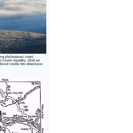
ena přečerpávací vodní
m České republiky. Jižně od
ové rozdíly této oblasti jsou
.