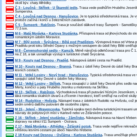
okolí býv. chaty Alfrédky.
Č 3 - Loučná - Skřítek - U Škaredé jedle
.
Trasa vede podhůřím Hrubého Jeseníku
Šumperska.
Č 4 - Loučná nad Desnou - Hanušovice
.
Je to typická středohorská trasa. Je 
protože začíná i končí u železničních zastávek.
Č 5 - Šumperk - Rabštejn
.
Trasa je součástí dálkové trasy Šumperk - Samotišk
77,5 km.
M 6 - Malá Morávka – Karlova Studánka
.
Přístupová trasa od jihovýchodu do sk
romantickým údolím Moravice.
M 7 - Bílý potok – Švýcárna – Bělá pod Pradědem
.
Výstupová trasa od Vrbna p
Pradědu proti toku Střední Opavy s možným sestupem do údolí řeky Bělé směřují
M 8 - Červenohorské sedlo – Kamzík
.
Méně náročná odlehčovací trasa pro Č 1
na Z 18, a tak usnadňuje výstup k turistické chatě Švýcárna.
M 9 - Kouty nad Desnou - Praděd
.
Nástupová údolní cesta na Praděd.
M 10 - Kouty nad Desnou – Branná
.
Trasa z údolí řeky Desné do údolí řeky Br
lesních cestách.
M 11 - Velké Losiny – Nový hrad – Hanušovice
.
Typická středohorská trasa ve 
spojující údolí řeky Desné s údolím řeky Moravy.
M 12 - Velké Losiny – Skřítek
.
Trasa stoupající z údolí řeky Desné přes sedlo na
Merty, končící u paty Hrubého Jesníku u motorestu na Skřítku.
M 13 - Skřítek – Rabštejn
.
Východisková trasa při putování Nízkým Jeseníkem, vy
láká romantika skalních útvarů a zřícenin i horolezci, kteří směřují na cvičné skál
M 14 - Rudoltice – Hvězda
.
Nástupní trasa z údolních Rudoltic na Hvězdu, což je 
sedm směrů dalšího putování dle osobního zájmu.
M 15 - Jelení – Mravencovka
.
Typická spojka mezi dvěma turistickými trasami u
návraty do pobytových míst v Karlově nebo ve Žďárském potoce.
Z 16 - Skřítek – Jelení studánka – Zámčisko
.
Nástupová trasa na hlavní hřeben 
dopravy na silnici I/11 Šumperk - Ostrava.
Z 17 - Malá Morávka – Alfrédka – Žďárský potok
.
Trasa vede nejdříve rekreační
většinou lesními cestami po úbočí hlavního hřebene.
Z 18 Kouty nad Desnou – Ovčárna – Karlova Studánka
.
Trasa umožňuje přecho