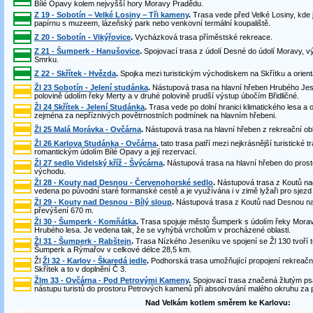
Bílé Opavy kolem nejvyšší hory Moravy Pradědu.
Z 19 - Sobotín – Velké Losiny – Tři kameny
.
Trasa vede před Velké Losiny, kde 
papírnu s muzeem, lázeňský park nebo venkovní termální koupaliště.
Z 20 - Sobotín - Vikýřovice
.
Vycházková trasa příměstské rekreace.
Z 21 - Šumperk - Hanušovice
.
Spojovací trasa z údolí Desné do údolí Moravy, v
Smrku.
Z 22 - Skřítek - Hvězda
.
Spojka mezi turistickým východiskem na Skřítku a orie
Žl 23 Sobotín - Jelení studánka
.
Nástupová trasa na hlavní hřeben Hrubého Jes
polovině údolím řeky Merty a v druhé polovině prudší výstup úbočím Břidličné.
Žl 24 Skřítek - Jelení Studánka
.
Trasa vede po dolní hranici klimatického lesa a 
zejména za nepříznivých povětrnostních podmínek na hlavním hřebeni.
Žl 25 Malá Morávka - Ovčárna
.
Nástupová trasa na hlavní hřeben z rekreační obl
Žl 26 Karlova Studánka - Ovčárna
.
tato trasa patří mezi nejkrásnější turistické
romantickým údolím Bílé Opavy a její rezervací.
Žl 27 sedlo Videlský kříž - Švýcárna
.
Nástupová trasa na hlavní hřeben do pros
východu.
Žl 28 - Kouty nad Desnou - Červenohorské sedlo
.
Nástupová trasa z Koutů na
vedena po původní staré formanské cestě a je využívána i v zimě lyžaři pro sjez
Žl 29 - Kouty nad Desnou - Bílý sloup
.
Nástupová trasa z Koutů nad Desnou na
převýšení 670 m.
Žl 30 - Šumperk - Komňátka
.
Trasa spojuje město Šumperk s údolím řeky Mora
Hrubého lesa. Je vedena tak, že se vyhýbá vrcholům v procházené oblasti.
Žl 31 - Šumperk - Rabštejn
.
Trasa Nízkého Jeseníku ve spojení se Žl 130 tvoří tu
Šumperk a Rýmařov v celkové délce 28,5 km.
Žl
Žl 32 - Karlov - Škaredá jedle
.
Podhorská trasa umožňující propojení rekreační
Skřítek a to v doplnění Č 3.
Žlm 33 - Ovčárna - Pod Petrovými Kameny
.
Spojovací trasa značená žlutým ps
nástupu turistů do prostoru Petrových kamenů při absolvování malého okruhu za p
Nad Velkám kotlem směrem ke Karlovu: