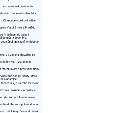
 a spojuje zajímavá místa
výhodná z dopravního hlediska,
y u Olomouce o celkové délce
upiny Vysoké hole a Pradědu
od Pradědem do oblasti
cí do města Jeseníku.
. Vede úbočím hlavního hřebene
anné. Je vedena převážne po
výškách 400 - 700 m.n.m.
d Maršíkovem a přes údolí říčky
užívána pěšími turisty, které
y na Rabštejně.
rozcestník, z kterého lze zvolit
možňující okružní vycházky a
od jihu za použití autobusové
 oblastí Karlov a potom stoupá
d z údolí řeky Desné do údolí