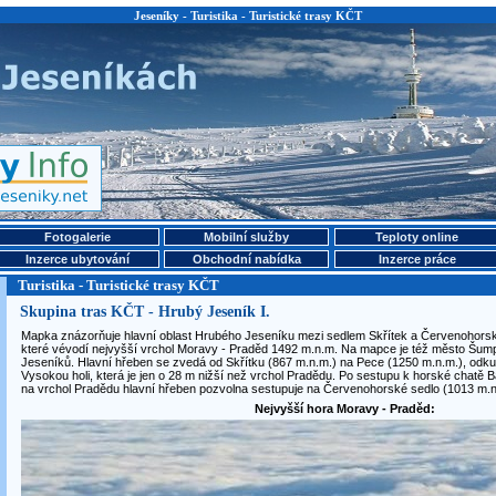
Jeseníky - Turistika - Turistické trasy KČT
Fotogalerie
Mobilní služby
Teploty online
Inzerce ubytování
Obchodní nabídka
Inzerce práce
Turistika - Turistické trasy KČT
Skupina tras KČT - Hrubý Jeseník I.
Mapka znázorňuje hlavní oblast Hrubého Jeseníku mezi sedlem Skřítek a Červenohorský
které vévodí nejvyšší vrchol Moravy - Praděd 1492 m.n.m. Na mapce je též město Šump
Jeseníků. Hlavní hřeben se zvedá od Skřítku (867 m.n.m.) na Pece (1250 m.n.m.), odkud
Vysokou holi, která je jen o 28 m nižší než vrchol Pradědu. Po sestupu k horské chatě
na vrchol Pradědu hlavní hřeben pozvolna sestupuje na Červenohorské sedlo (1013 m.n
Nejvyšší hora Moravy - Praděd: