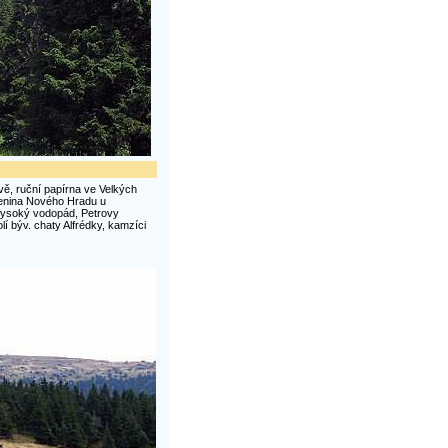
ě, ruční papírna ve Velkých
cenina Nového Hradu u
Vysoký vodopád, Petrovy
í býv. chaty Alfrédky, kamzíci