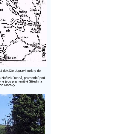
á dokáže dopravit turisty do
a Hučivá Desná, pramenící pod
ne jsou prameniště Střední a
 do Moravy.