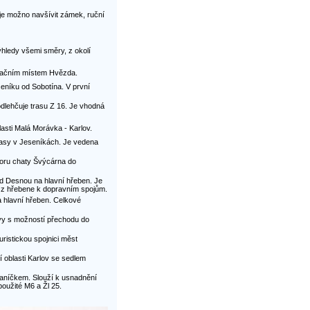
je možno navšívit zámek, ruční
ýhledy všemi směry, z okolí
ntačním místem Hvězda.
eníku od Sobotína. V první
odlehčuje trasu Z 16. Je vhodná
asti Malá Morávka - Karlov.
 trasy v Jeseníkách. Je vedena
toru chaty Švýcárna do
d Desnou na hlavní hřeben. Je
d z hřebene k dopravním spojům.
 hlavní hřeben. Celkové
vy s možností přechodu do
ristickou spojnici měst
 oblasti Karlov se sedlem
aníčkem. Slouží k usnadnění
oužité M6 a Žl 25.