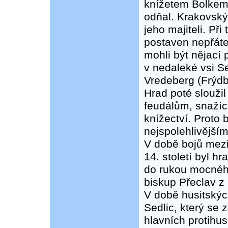
knížetem Bolkem,
odňal. Krakovský 
jeho majiteli. Při 
postaven nepřátel
mohli být nějací 
v nedaleké vsi Se
Vredeberg (Frýdb
Hrad poté sloužil
feudálům, snažíc
knížectví. Proto 
nejspolehlivější
V době bojů mezi
14. století byl h
do rukou mocného
biskup Přeclav z
V době husitskýc
Sedlic, který se
hlavních protihus