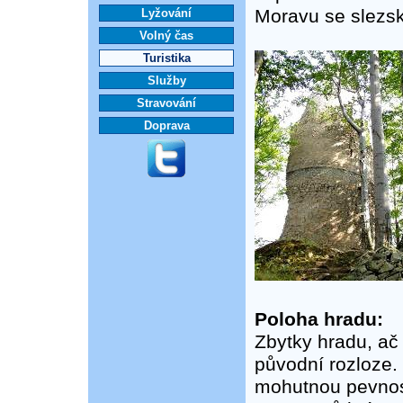
Moravu se slezs
Lyžování
Volný čas
Turistika
Služby
Stravování
Doprava
Poloha hradu:
Zbytky hradu, ač
původní rozloze. 
mohutnou pevnost