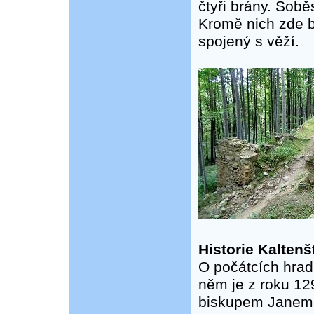
čtyři brány. Sobě
Kromě nich zde b
spojený s věží.
Historie Kaltenš
O počátcích hra
něm je z roku 12
biskupem Janem 