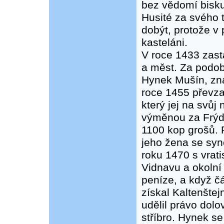
bez vědomí bisku
Husité za svého 
dobýt, protože v
kasteláni.
V roce 1433 zast
a měst. Za podo
Hynek Mušín, zná
roce 1455 převzal
který jej na svůj
výměnou za Frýdb
1100 kop grošů. 
jeho žena se syn
roku 1470 s vra
Vidnavu a okolní 
peníze, a když č
získal Kaltenšte
udělil právo dolo
stříbro. Hynek s