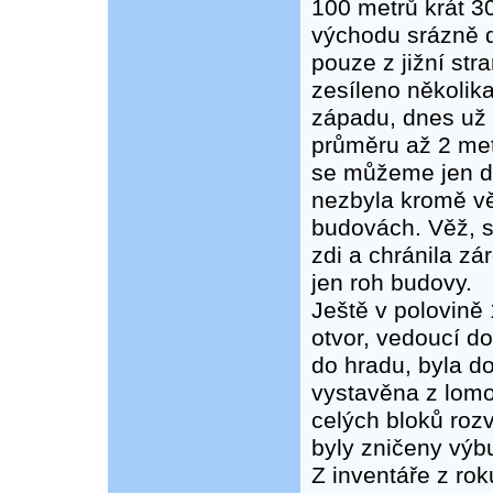
100 metrů krát 3
východu srázně d
pouze z jižní str
zesíleno několik
západu, dnes už 
průměru až 2 metr
se můžeme jen do
nezbyla kromě vě
budovách. Věž, sto
zdi a chránila zá
jen roh budovy.
Ještě v polovině 
otvor, vedoucí do
do hradu, byla d
vystavěna z lom
celých bloků roz
byly zničeny výb
Z inventáře z ro