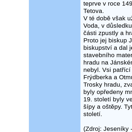
teprve v roce 14
Tetova.
V té době však u
Voda, v důsledku
části zpustly a h
Proto jej biskup 
biskupství a dal je
stavebního mater
hradu na Jánském
nebyl. Vsi patří
Frýdberka a Otm
Trosky hradu, zva
byly opředeny mn
19. století byly 
šípy a oštěpy. T
století.
(Zdroj: Jeseníky