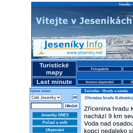
Jeseníky 
Turistické
Fotogalerie
mapy
Last minute
Inzerce ubytování
O
Turistika - Hrady a zámky
Vybrat oblast
Zřícenina hradu Kaltenšte
Zřícenina hradu 
nachází 9 km sev
Jeseníky DNES
Voda nad osadou
Počasí a sníh
kopci nedaleko si
Ubytování