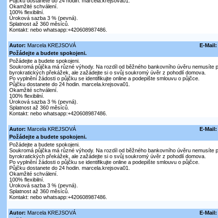
Půjčku dostanete do 24 hodin. marcela.krejsova01.
Okamžité schválení.
100% flexibilní.
Úroková sazba 3 % (pevná).
Splatnost až 360 měsíců.
Kontakt: nebo whatsapp:+420608987486.
Autor:
Marcela KREJSOVÁ
E-Mail:
Požádejte a budete spokojeni.
Požádejte a budete spokojeni.
Soukromá půjčka má různé výhody. Na rozdíl od běžného bankovního úvěru nemusíte 
byrokratických překážek, ale zažádejte si o svůj soukromý úvěr z pohodlí domova.
Po vyplnění žádosti o půjčku se identifikujte online a podepište smlouvu o půjčce.
Půjčku dostanete do 24 hodin. marcela.krejsova01.
Okamžité schválení.
100% flexibilní.
Úroková sazba 3 % (pevná).
Splatnost až 360 měsíců.
Kontakt: nebo whatsapp:+420608987486.
Autor:
Marcela KREJSOVÁ
E-Mail:
Požádejte a budete spokojeni.
Požádejte a budete spokojeni.
Soukromá půjčka má různé výhody. Na rozdíl od běžného bankovního úvěru nemusíte 
byrokratických překážek, ale zažádejte si o svůj soukromý úvěr z pohodlí domova.
Po vyplnění žádosti o půjčku se identifikujte online a podepište smlouvu o půjčce.
Půjčku dostanete do 24 hodin. marcela.krejsova01.
Okamžité schválení.
100% flexibilní.
Úroková sazba 3 % (pevná).
Splatnost až 360 měsíců.
Kontakt: nebo whatsapp:+420608987486.
Autor:
Marcela KREJSOVÁ
E-Mail: