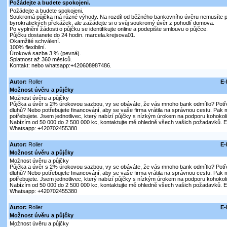
Požádejte a budete spokojeni.
Požádejte a budete spokojeni.
Soukromá půjčka má různé výhody. Na rozdíl od běžného bankovního úvěru nemusíte 
byrokratických překážek, ale zažádejte si o svůj soukromý úvěr z pohodlí domova.
Po vyplnění žádosti o půjčku se identifikujte online a podepište smlouvu o půjčce.
Půjčku dostanete do 24 hodin. marcela.krejsova01.
Okamžité schválení.
100% flexibilní.
Úroková sazba 3 % (pevná).
Splatnost až 360 měsíců.
Kontakt: nebo whatsapp:+420608987486.
Autor:
Roller
E-
Možnost úvěru a půjčky
Možnost úvěru a půjčky
Půjčka a úvěr s 2% úrokovou sazbou, vy se obáváte, že vás mnoho bank odmítlo? Potře
dluhů? Nebo potřebujete financování, aby se vaše firma vrátila na správnou cestu. Pak m
potřebujete. Jsem jednotlivec, který nabízí půjčky s nízkým úrokem na podporu kohokol
Nabízím od 50 000 do 2 500 000 kc, kontaktujte mě ohledně všech vašich požadavků. E-
Whatsapp: +420702455380
Autor:
Roller
E-
Možnost úvěru a půjčky
Možnost úvěru a půjčky
Půjčka a úvěr s 2% úrokovou sazbou, vy se obáváte, že vás mnoho bank odmítlo? Potře
dluhů? Nebo potřebujete financování, aby se vaše firma vrátila na správnou cestu. Pak m
potřebujete. Jsem jednotlivec, který nabízí půjčky s nízkým úrokem na podporu kohokol
Nabízím od 50 000 do 2 500 000 kc, kontaktujte mě ohledně všech vašich požadavků. E-
Whatsapp: +420702455380
Autor:
Roller
E-
Možnost úvěru a půjčky
Možnost úvěru a půjčky