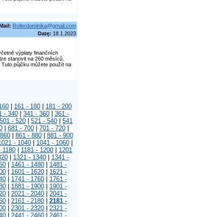
Mail:
Rollerdominika@gmail.com
Datę:
18.1.2023
četně výplaty finančních
lze stanovit na 260 měsíců.
 Tuto půjčku můžete použít na
160
|
161 - 180
|
181 - 200
1 - 340
|
341 - 360
|
361 -
501 - 520
|
521 - 540
|
541
0
|
681 - 700
|
701 - 720
|
 860
|
861 - 880
|
881 - 900
1021 - 1040
|
1041 - 1060
|
- 1180
|
1181 - 1200
|
1201
320
|
1321 - 1340
|
1341 -
60
|
1461 - 1480
|
1481 -
00
|
1601 - 1620
|
1621 -
40
|
1741 - 1760
|
1761 -
80
|
1881 - 1900
|
1901 -
20
|
2021 - 2040
|
2041 -
60
|
2161 - 2180
|
2181 -
00
|
2301 - 2320
|
2321 -
40
|
2441 - 2460
|
2461 -