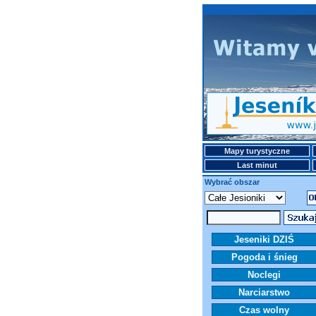
Mapy turystyczne
Last minut
Wybrać obszar
Jeseniki DZIŚ
Pogoda i śnieg
Noclegi
Narciarstwo
Czas wolny