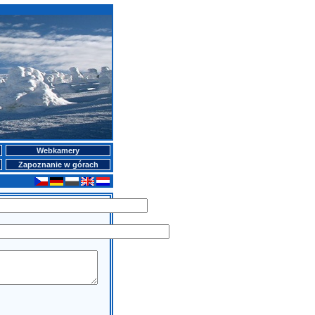
Webkamery
Zapoznanie w górach