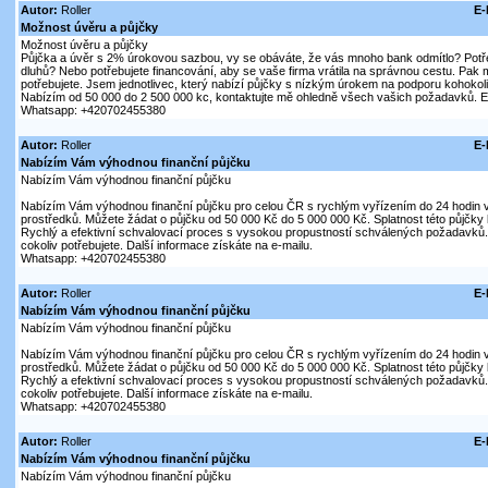
Autor:
Roller
E-
Možnost úvěru a půjčky
Možnost úvěru a půjčky
Půjčka a úvěr s 2% úrokovou sazbou, vy se obáváte, že vás mnoho bank odmítlo? Potře
dluhů? Nebo potřebujete financování, aby se vaše firma vrátila na správnou cestu. Pak m
potřebujete. Jsem jednotlivec, který nabízí půjčky s nízkým úrokem na podporu kohokol
Nabízím od 50 000 do 2 500 000 kc, kontaktujte mě ohledně všech vašich požadavků. E-
Whatsapp: +420702455380
Autor:
Roller
E-
Nabízím Vám výhodnou finanční půjčku
Nabízím Vám výhodnou finanční půjčku
Nabízím Vám výhodnou finanční půjčku pro celou ČR s rychlým vyřízením do 24 hodin v
prostředků. Můžete žádat o půjčku od 50 000 Kč do 5 000 000 Kč. Splatnost této půjčky 
Rychlý a efektivní schvalovací proces s vysokou propustností schválených požadavků.
cokoliv potřebujete. Další informace získáte na e-mailu.
Whatsapp: +420702455380
Autor:
Roller
E-
Nabízím Vám výhodnou finanční půjčku
Nabízím Vám výhodnou finanční půjčku
Nabízím Vám výhodnou finanční půjčku pro celou ČR s rychlým vyřízením do 24 hodin v
prostředků. Můžete žádat o půjčku od 50 000 Kč do 5 000 000 Kč. Splatnost této půjčky 
Rychlý a efektivní schvalovací proces s vysokou propustností schválených požadavků.
cokoliv potřebujete. Další informace získáte na e-mailu.
Whatsapp: +420702455380
Autor:
Roller
E-
Nabízím Vám výhodnou finanční půjčku
Nabízím Vám výhodnou finanční půjčku