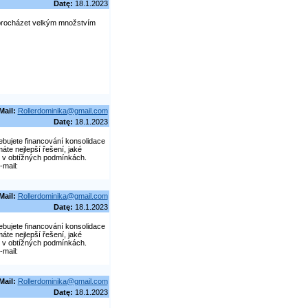
Datę:
18.1.2023
procházet velkým množstvím
Mail:
Rollerdominika@gmail.com
Datę:
18.1.2023
bujete financování konsolidace
áte nejlepší řešení, jaké
i v obtížných podmínkách.
mail:
Mail:
Rollerdominika@gmail.com
Datę:
18.1.2023
bujete financování konsolidace
áte nejlepší řešení, jaké
i v obtížných podmínkách.
mail:
Mail:
Rollerdominika@gmail.com
Datę:
18.1.2023