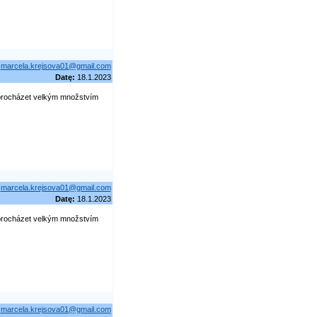
marcela.krejsova01@gmail.com
Datę:
18.1.2023
procházet velkým množstvím
marcela.krejsova01@gmail.com
Datę:
18.1.2023
procházet velkým množstvím
marcela.krejsova01@gmail.com