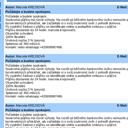
Autor:
Marcela KREJSOVÁ
E-Mail:
Požádejte a budete spokojeni.
Požádejte a budete spokojeni.
Soukromá půjčka má různé výhody. Na rozdíl od běžného bankovního úvěru nemusíte 
byrokratických překážek, ale zažádejte si o svůj soukromý úvěr z pohodlí domova.
Po vyplnění žádosti o půjčku se identifikujte online a podepište smlouvu o půjčce.
Půjčku dostanete do 24 hodin. marcela.krejsova01.
Okamžité schválení.
100% flexibilní.
Úroková sazba 3 % (pevná).
Splatnost až 360 měsíců.
Kontakt: nebo whatsapp:+420608987486.
Autor:
Marcela KREJSOVÁ
E-Mail:
Požádejte a budete spokojeni.
Požádejte a budete spokojeni.
Soukromá půjčka má různé výhody. Na rozdíl od běžného bankovního úvěru nemusíte 
byrokratických překážek, ale zažádejte si o svůj soukromý úvěr z pohodlí domova.
Po vyplnění žádosti o půjčku se identifikujte online a podepište smlouvu o půjčce.
Půjčku dostanete do 24 hodin. marcela.krejsova01.
Okamžité schválení.
100% flexibilní.
Úroková sazba 3 % (pevná).
Splatnost až 360 měsíců.
Kontakt: nebo whatsapp:+420608987486.
Autor:
Marcela KREJSOVÁ
E-Mail:
Požádejte a budete spokojeni.
Požádejte a budete spokojeni.
Soukromá půjčka má různé výhody. Na rozdíl od běžného bankovního úvěru nemusíte 
byrokratických překážek, ale zažádejte si o svůj soukromý úvěr z pohodlí domova.
Po vyplnění žádosti o půjčku se identifikujte online a podepište smlouvu o půjčce.