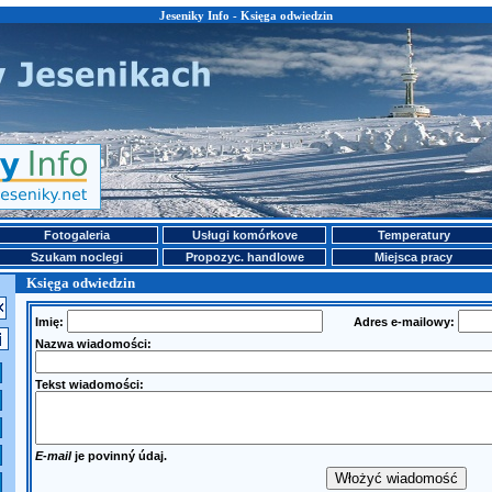
Jeseniky Info - Księga odwiedzin
Fotogaleria
Usługi komórkove
Temperatury
Szukam noclegi
Propozyc. handlowe
Miejsca pracy
Księga odwiedzin
Imię:
Adres e-mailowy:
Nazwa wiadomości:
Tekst wiadomości:
E-mail
je povinný údaj.