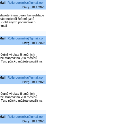
Mail:
Rollerdominika@gmail.com
Datę:
18.1.2023
bujete financování konsolidace
áte nejlepší řešení, jaké
i v obtížných podmínkách.
mail:
Mail:
Rollerdominika@gmail.com
Datę:
18.1.2023
četně výplaty finančních
lze stanovit na 260 měsíců.
 Tuto půjčku můžete použít na
Mail:
Rollerdominika@gmail.com
Datę:
18.1.2023
četně výplaty finančních
lze stanovit na 260 měsíců.
 Tuto půjčku můžete použít na
Mail:
Rollerdominika@gmail.com
Datę:
18.1.2023