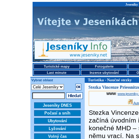
Jeseníky 
Turistické mapy
Fotogalerie
Last minute
Inzerce ubytování
O
Turistika - Naučné stezky
Vybrat oblast
Stezka Vincenze Priessnitze
WWW
:
www.jeseniky.
Aut
Jeseníky DNES
Stezka Vincenze P
Počasí a sníh
začíná úvodním 
Ubytování
konečné MHD – st
Lyžování
němu vrací. Na s
Volný čas