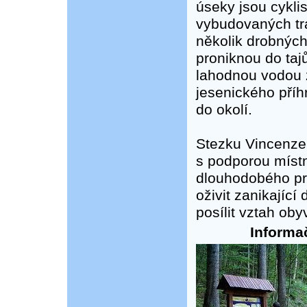
úseky jsou cykli
vybudovaných tra
několik drobných
proniknou do taj
lahodnou vodou 
jesenického příhr
do okolí.
Stezku Vincenze 
s podporou místní
dlouhodobého pr
oživit zanikajíc
posílit vztah obyv
Informač