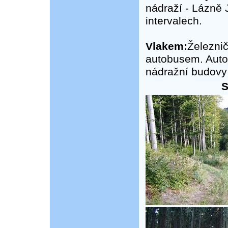
nádraží - Lázně J
intervalech.
Vlakem:
Železnič
autobusem. Auto
nádražní budovy 
S