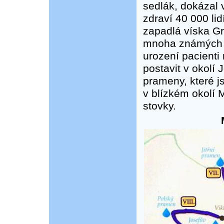
sedlák, dokázal 
zdraví 40 000 li
zapadlá víska G
mnoha známých o
urození pacienti
postavit v okolí
prameny, které js
v blízkém okolí 
stovky.