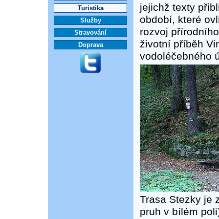
jejichž texty při
Turistika
období, které ov
Služby
rozvoj přírodního
Stravování
životní příběh V
Doprava
vodoléčebného ú
Trasa Stezky je
pruh v bílém pol