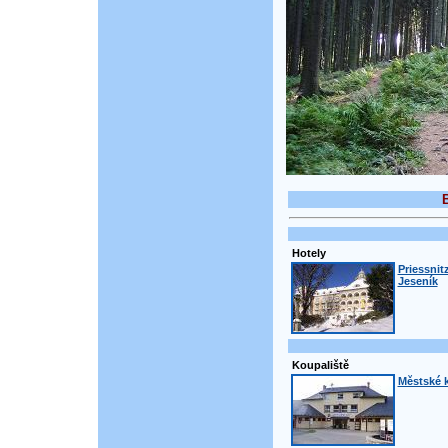
B
Hotely
Priessnit
Jeseník
Koupaliště
Městské k