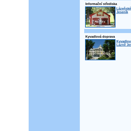
Informační střediska
Lázeňské
Jeseník
Kyvadlová doprava
Kyvadlová
Lázně Jes