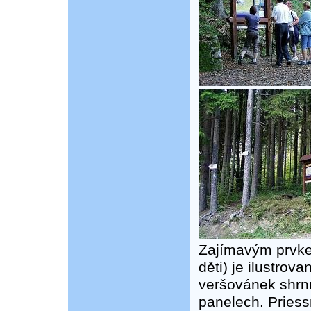
Zajímavým prvke
děti) je ilustrov
veršovánek shrnu
panelech. Priessn