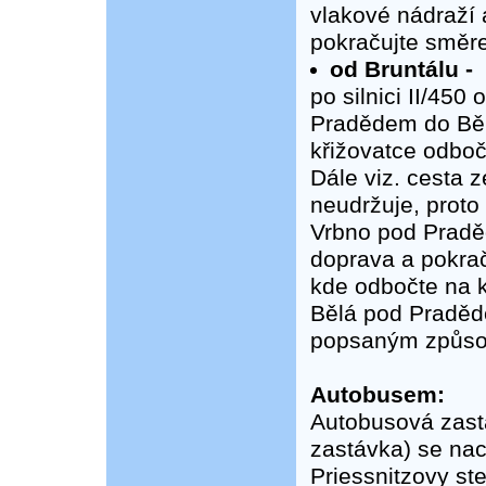
vlakové nádraží 
pokračujte směre
od Bruntálu -
po silnici II/450
Pradědem do Bě
křižovatce odbočt
Dále viz. cesta z
neudržuje, proto
Vrbno pod Pradě
doprava a pokrač
kde odbočte na k
Bělá pod Praděd
popsaným způso
Autobusem:
Autobusová zast
zastávka) se nac
Priessnitzovy st