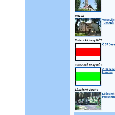
Muzea
Vlastivě
- Jeseník
Turistické trasy KČT
Č 37 Jese
Turistické trasy KČT
Z 56 Jese
kameny
Lázeňské okruhy
Léčebné 
Priessnit