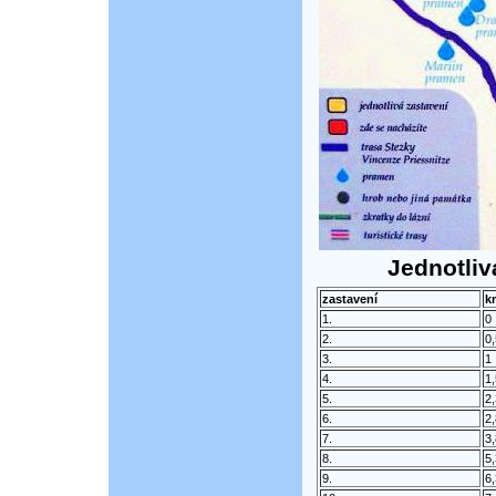
Jednotliv
zastavení
k
1.
0
2.
0,
3.
1
4.
1,
5.
2,
6.
2,
7.
3,
8.
5,
9.
6,