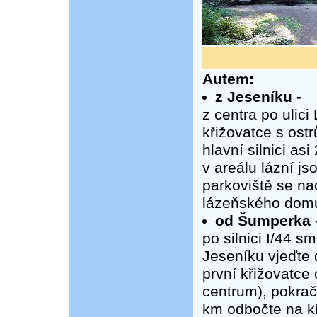
Autem:
z Jeseníku -
z centra po ulic
křižovatce s ostr
hlavní silnici a
v areálu lázní j
parkoviště se na
lázeňského domu
od Šumperka 
po silnici I/44 
Jeseníku vjeďte 
první křižovatce 
centrum), pokrač
km odbočte na k