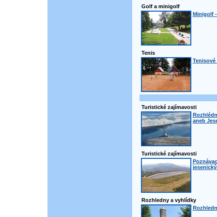
Golf a minigolf
Minigolf 
Tenis
Tenisové 
Turistické zajímavosti
Rozhlédn
aneb Jese
Turistické zajímavosti
Poznávací
jesenick
Rozhledny a vyhlídky
Rozhledn