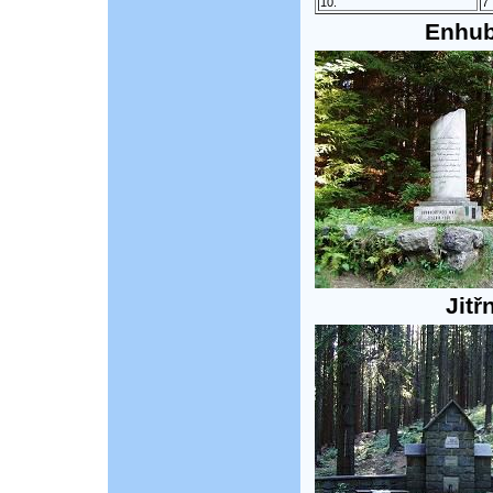
10.
7
Enhub
Jit