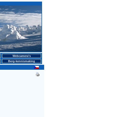
Webcamera's
Berg-kennismaking