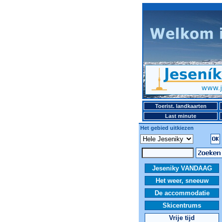
Toerist. landkaarten
Last minute
Het gebied uitkiezen
Jeseniky VANDAAG
Het weer, sneeuw
De accommodatie
Skicentrums
Vrije tijd