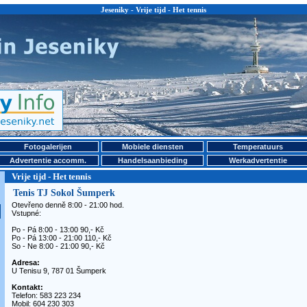
Jeseniky - Vrije tijd - Het tennis
Fotogalerijen
Mobiele diensten
Temperatuurs
Advertentie accomm.
Handelsaanbieding
Werkadvertentie
Vrije tijd - Het tennis
Tenis TJ Sokol Šumperk
Otevřeno denně 8:00 - 21:00 hod.
Vstupné:
Po - Pá 8:00 - 13:00 90,- Kč
Po - Pá 13:00 - 21:00 110,- Kč
So - Ne 8:00 - 21:00 90,- Kč
Adresa:
U Tenisu 9, 787 01 Šumperk
Kontakt:
Telefon: 583 223 234
Mobil: 604 230 303